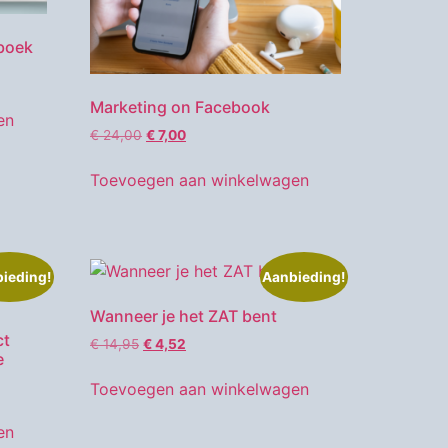
gboek
Marketing on Facebook
en
€
24,00
€
7,00
Toevoegen aan winkelwagen
ieding!
Aanbieding!
Wanneer je het ZAT bent
ct
€
14,95
€
4,52
e
Toevoegen aan winkelwagen
en