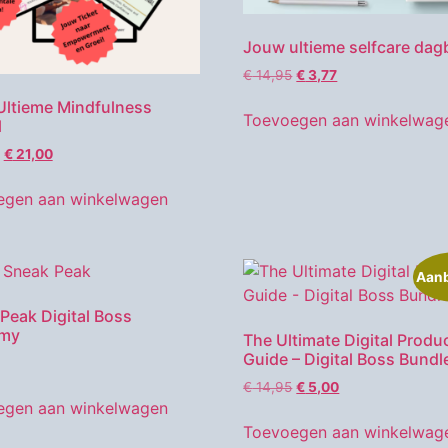
Jouw ultieme selfcare da
€
14,95
€
3,77
ltieme Mindfulness
Toevoegen aan winkelwag
l
€
21,00
egen aan winkelwagen
Aanb
Peak Digital Boss
my
The Ultimate Digital Produ
Guide – Digital Boss Bundl
€
14,95
€
5,00
egen aan winkelwagen
Toevoegen aan winkelwag