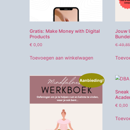
Gratis: Make Money with Digital
Jouw U
Products
Bunde
€
0,00
€
49,85
Toevoegen aan winkelwagen
Toevo
Aanbieding!
Sneak 
Acade
€
0,00
Toevo