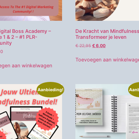
gital Boss Academy –
De Kracht van Mindfulness
 1 & 2 – #1 PLR-
Transformeer je leven
nity
€
22,95
€
6,00
00
Toevoegen aan winkelwag
egen aan winkelwagen
Aanbieding!
Aanb