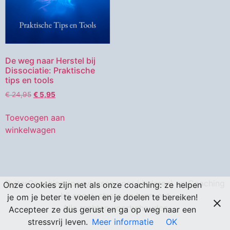
De weg naar Herstel bij
Dissociatie: Praktische
tips en tools
€
24,95
€
5,95
Toevoegen aan
winkelwagen
RuiterCoaching (ponylessen voor kinderen) en Coaching
Onze cookies zijn net als onze coaching: ze helpen
bij angst, stress en burn-out
je om je beter te voelen en je doelen te bereiken!
Alle rechten voorbehouden
Accepteer ze dus gerust en ga op weg naar een
stressvrij leven.
Meer informatie
OK