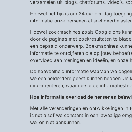
verzamelen uit blogs, chatforums, video’s, s
Hoewel het fijn is om 24 uur per dag toegan
informatie onze hersenen al snel overbelasten.
Hoewel zoekmachines zoals Google ons kunne
door de pagina’s met zoekresultaten te bladere
een bepaald onderwerp. Zoekmachines kunnen 
informatie te ontcijferen die op jouw behoefte
overvloed aan meningen en ideeën, en onze he
De hoeveelheid informatie waaraan we dagel
we een helderdere geest kunnen hebben. Je ku
implementeren, waarmee je de informatiestro
Hoe informatie overload de hersenen beïnv
Met alle veranderingen en ontwikkelingen in
is net alsof we constant in een lawaaiige o
wel en niet aankunnen.