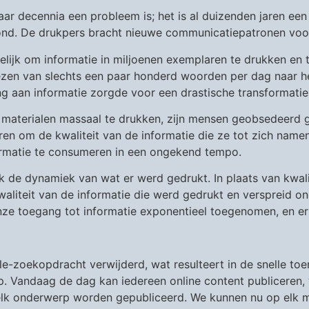
paar decennia een probleem is; het is al duizenden jaren e
ond. De drukpers bracht nieuwe communicatiepatronen voor
ijk om informatie in miljoenen exemplaren te drukken en t
ezen van slechts een paar honderd woorden per dag naar he
ng aan informatie zorgde voor een drastische transformatie
materialen massaal te drukken, zijn mensen geobsedeerd 
n om de kwaliteit van de informatie die ze tot zich namen.
ormatie te consumeren in een ongekend tempo.
 de dynamiek van wat er werd gedrukt. In plaats van kwalit
waliteit van de informatie die werd gedrukt en verspreid o
onze toegang tot informatie exponentieel toegenomen, en er 
e-zoekopdracht verwijderd, wat resulteert in de snelle to
p. Vandaag de dag kan iedereen online content publiceren, 
 elk onderwerp worden gepubliceerd. We kunnen nu op elk m